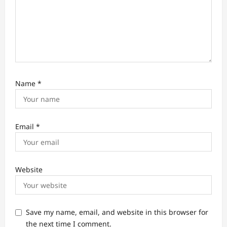
Name
*
Email
*
Website
Save my name, email, and website in this browser for
the next time I comment.