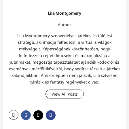
Lila Montgomery
Author
Lila Montgomery szenvedélyes játékos és túlélési
stratéga, aki imádja felfedezni a virtuális világok
mélységeit. Képességének köszönhetően, hogy
felfedezze a rejtett kincseket és maximalizálja a
jutalmakat, megosztja tapasztalatait ajándék kódokról és
események mérföldköveiről, hogy segítse társait a játékos
kalandjaikban. Amikor éppen nem játszik, Lila szívesen
túrázik és fantasy regényeket olvas.
View All Posts
P