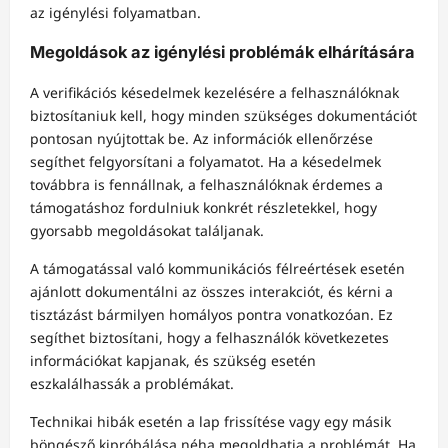
az igénylési folyamatban.
Megoldások az igénylési problémák elhárítására
A verifikációs késedelmek kezelésére a felhasználóknak
biztosítaniuk kell, hogy minden szükséges dokumentációt
pontosan nyújtottak be. Az információk ellenőrzése
segíthet felgyorsítani a folyamatot. Ha a késedelmek
továbbra is fennállnak, a felhasználóknak érdemes a
támogatáshoz fordulniuk konkrét részletekkel, hogy
gyorsabb megoldásokat találjanak.
A támogatással való kommunikációs félreértések esetén
ajánlott dokumentálni az összes interakciót, és kérni a
tisztázást bármilyen homályos pontra vonatkozóan. Ez
segíthet biztosítani, hogy a felhasználók következetes
információkat kapjanak, és szükség esetén
eszkalálhassák a problémákat.
Technikai hibák esetén a lap frissítése vagy egy másik
böngésző kipróbálása néha megoldhatja a problémát. Ha