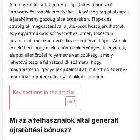
A felhasználók által generált újratöltési bónuszok
innovatív ösztönzők, amelyeket a közösség tagjai alkottak
a játékélmény gazdagítása érdekében. Tippek és
stratégiák megosztásával a játékosok hozzájárulhatnak
egy együttműködő környezethez, amely fokozza a
jutalmakat, miközben erős közösségi érzést ápol. Annak
érdekében, hogy ezek a bónuszok érvényesek legyenek,
alapos ellenőrzési folyamatra van szükség, amely
lehetővé teszi a felhasználók számára, hogy
magabiztosan igényeljék jutalmaikat, miközben ébernek
maradnak a potenciális csalásokkal szemben.
Key sections in the article:
Mi az a felhasználók által generált
újratöltési bónusz?