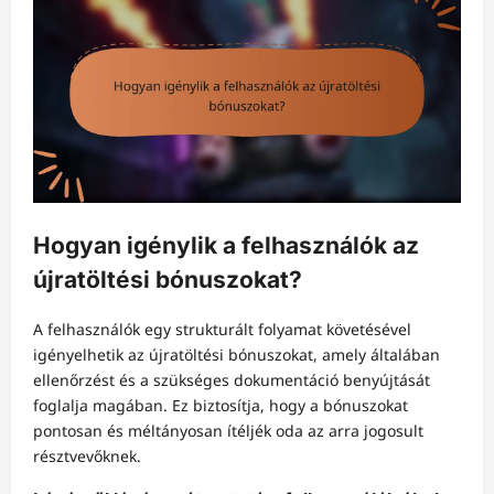
Hogyan igénylik a felhasználók az
újratöltési bónuszokat?
A felhasználók egy strukturált folyamat követésével
igényelhetik az újratöltési bónuszokat, amely általában
ellenőrzést és a szükséges dokumentáció benyújtását
foglalja magában. Ez biztosítja, hogy a bónuszokat
pontosan és méltányosan ítéljék oda az arra jogosult
résztvevőknek.