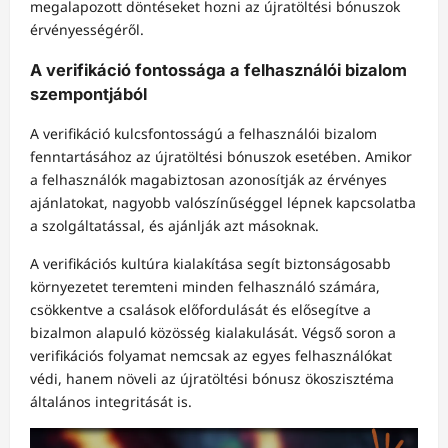
megalapozott döntéseket hozni az újratöltési bónuszok
érvényességéről.
A verifikáció fontossága a felhasználói bizalom
szempontjából
A verifikáció kulcsfontosságú a felhasználói bizalom
fenntartásához az újratöltési bónuszok esetében. Amikor
a felhasználók magabiztosan azonosítják az érvényes
ajánlatokat, nagyobb valószínűséggel lépnek kapcsolatba
a szolgáltatással, és ajánlják azt másoknak.
A verifikációs kultúra kialakítása segít biztonságosabb
környezetet teremteni minden felhasználó számára,
csökkentve a csalások előfordulását és elősegítve a
bizalmon alapuló közösség kialakulását. Végső soron a
verifikációs folyamat nemcsak az egyes felhasználókat
védi, hanem növeli az újratöltési bónusz ökoszisztéma
általános integritását is.