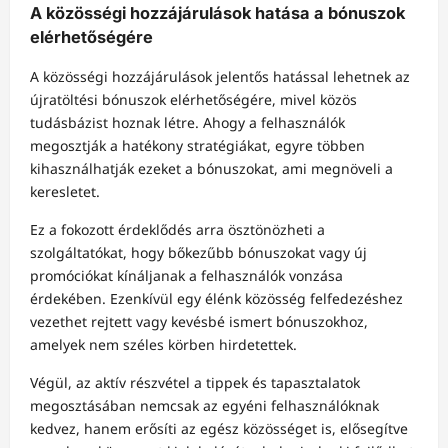
A közösségi hozzájárulások hatása a bónuszok
elérhetőségére
A közösségi hozzájárulások jelentős hatással lehetnek az
újratöltési bónuszok elérhetőségére, mivel közös
tudásbázist hoznak létre. Ahogy a felhasználók
megosztják a hatékony stratégiákat, egyre többen
kihasználhatják ezeket a bónuszokat, ami megnöveli a
keresletet.
Ez a fokozott érdeklődés arra ösztönözheti a
szolgáltatókat, hogy bőkezűbb bónuszokat vagy új
promóciókat kínáljanak a felhasználók vonzása
érdekében. Ezenkívül egy élénk közösség felfedezéshez
vezethet rejtett vagy kevésbé ismert bónuszokhoz,
amelyek nem széles körben hirdetettek.
Végül, az aktív részvétel a tippek és tapasztalatok
megosztásában nemcsak az egyéni felhasználóknak
kedvez, hanem erősíti az egész közösséget is, elősegítve