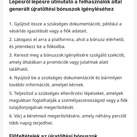
Lépésről lépésre útmutató a felhasználók által
generált újratöltési bónuszok igényléséhez
Gyűjtsd össze a szükséges dokumentációt, például a
vásárlás igazolását vagy a fiók adatait.
Látogass el arra a platformra, ahol a bónusz elérhető,
és jelentkezz be a fiókodba.
Keresd meg a bónuszok igénylésére szolgáló szekciót,
amely általában a promóciók vagy jutalmak alatt
található.
Nyújtsd be a szükséges dokumentációt és bármilyen
további információt, amelyet kérnek.
Teljesítsd a szükséges ellenőrzési lépéseket, amelyek
magukban foglalhatják a személyazonosságod vagy a fiók
tulajdonjogának megerősítését.
Várj a kérelmed megerősítésére, amely néhány perctől
több napig terjedhet.
Előfeltételek az újratöltési bónuszok