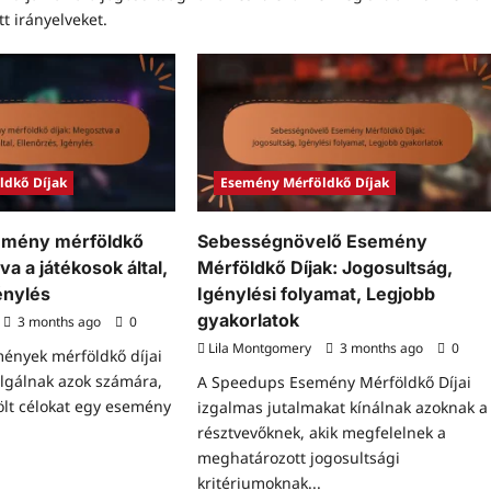
t irányelveket.
ldkő Díjak
Esemény Mérföldkő Díjak
emény mérföldkő
Sebességnövelő Esemény
va a játékosok által,
Mérföldkő Díjak: Jogosultság,
énylés
Igénylési folyamat, Legjobb
gyakorlatok
3 months ago
0
Lila Montgomery
3 months ago
0
ények mérföldkő díjai
lgálnak azok számára,
A Speedups Esemény Mérföldkő Díjai
elölt célokat egy esemény
izgalmas jutalmakat kínálnak azoknak a
résztvevőknek, akik megfelelnek a
meghatározott jogosultsági
ad
kritériumoknak...
re