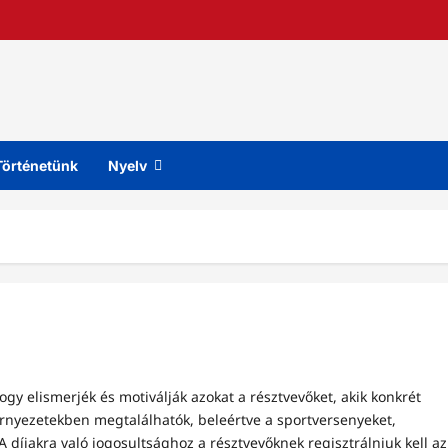
Történetünk
Nyelv
gy elismerjék és motiválják azokat a résztvevőket, akik konkrét
örnyezetekben megtalálhatók, beleértve a sportversenyeket,
 díjakra való jogosultsághoz a résztvevőknek regisztrálniuk kell az