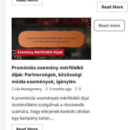
more
Re
Read More
about
mo
Biocaps
abo
Esemény
Lim
Mérföldkő
kia
Díjak:
Read more
es
Hogyan
mér
lehet
díj
megszerezni,
Kül
Igénylési
es
folyamat,
Egy
Jutalmak
jut
Esemény Mérföldkő Díjak
Igé
Promóciós esemény mérföldkő
díjak: Partnerségek, közösségi
média események, igénylés
Lila Montgomery
3 months ago
0
A promóciós események mérföldkő díjai
ösztönzőként szolgálnak a résztvevők
számára, hogy elérjenek konkrét célokat
egy kampány során,...
Read
Read More