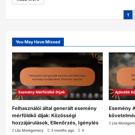
more
about
Promóciós
Posts
1
esemény
mérföldkő
pagination
díjak:
Partnerségek,
közösségi
média
események,
You May Have Missed
igénylés
Esemény Mérföldkő Díjak
Ajándék K
Felhasználói által generált esemény
Esemény A
mérföldkő díjak: Közösségi
követelmén
hozzájárulások, Ellenőrzés, Igénylés
Lila Montgom
Lila Montgomery
3 months ago
0