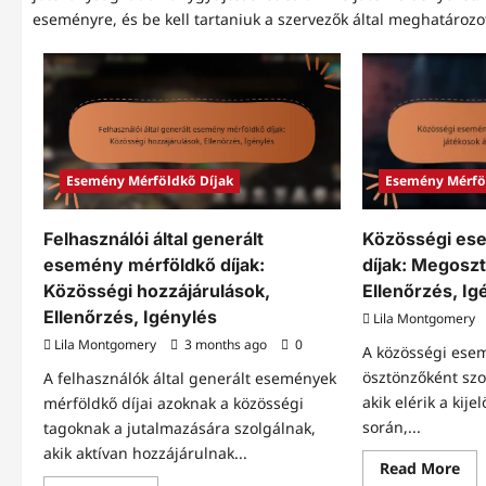
eseményre, és be kell tartaniuk a szervezők által meghatározot
Esemény Mérföldkő Díjak
Esemény Mérfö
Felhasználói által generált
Közösségi es
esemény mérföldkő díjak:
díjak: Megoszt
Közösségi hozzájárulások,
Ellenőrzés, Ig
Ellenőrzés, Igénylés
Lila Montgomery
Lila Montgomery
3 months ago
0
A közösségi esem
ösztönzőként szo
A felhasználók által generált események
akik elérik a kij
mérföldkő díjai azoknak a közösségi
során,...
tagoknak a jutalmazására szolgálnak,
akik aktívan hozzájárulnak...
Re
Read More
mo