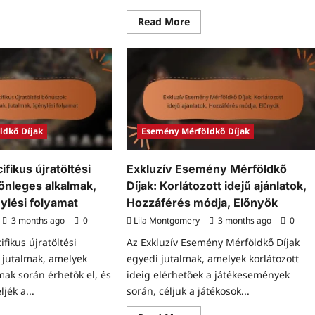
ut
össégi
Read
Read More
emény
more
földkő
about
ak:
Sebességnövelő
gosztva
Esemény
Mérföldkő
ékosok
Díjak:
l,
Jogosultság,
enőrzés,
Igénylési
nylés
folyamat,
Legjobb
gyakorlatok
ldkő Díjak
Esemény Mérföldkő Díjak
ikus újratöltési
Exkluzív Esemény Mérföldkő
önleges alkalmak,
Díjak: Korlátozott idejű ajánlatok,
ylési folyamat
Hozzáférés módja, Előnyök
3 months ago
0
Lila Montgomery
3 months ago
0
fikus újratöltési
Az Exkluzív Esemény Mérföldkő Díjak
 jutalmak, amelyek
egyedi jutalmak, amelyek korlátozott
mak során érhetők el, és
ideig elérhetőek a játékesemények
jék a...
során, céljuk a játékosok...