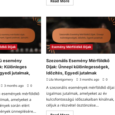
ad
Read
Read More
re
more
ut
about
mény-
Exkluzív
cifikus
Esemény
atöltési
Mérföldkő
uszok:
Díjak:
önleges
Korlátozott
almak,
idejű
almak,
ajánlatok,
nylési
Hozzáférés
yamat
módja,
Előnyök
ldkő Díjak
Esemény Mérföldkő Díjak
ású esemény
Szezonális Esemény Mérföldkő
k: Különleges
Díjak: Ünnepi különlegességek,
yedi jutalmak,
Időzítés, Egyedi jutalmak
Lila Montgomery
3 months ago
0
3 months ago
0
A szezonális események mérföldkő díjai
izgalmas jutalmak, amelyeket az év
sú események mérföldkő
kulcsfontosságú időszakaiban kínálnak,
talmak, amelyeket a
céljuk a részvétel ösztönzése...
ények során elért
tmények ünneplésére...
Read
Read More