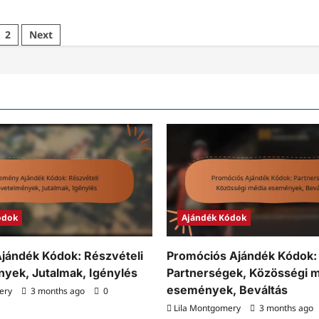
2
Next
ódok
Ajándék Kódok
jándék Kódok: Részvételi
Promóciós Ajándék Kódok:
yek, Jutalmak, Igénylés
Partnerségek, Közösségi 
események, Beváltás
ery
3 months ago
0
Lila Montgomery
3 months ago