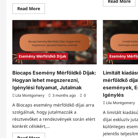
Re
Read More
mo
Read
Read More
abo
more
Ese
about
spe
Havi
újr
Újratöltési
bón
Bónuszok:
Kül
Rendszeres
alk
frissítések,
Jut
Hozzáférés
Igé
módja,
fol
Közösségi
betekintések
Esemény Mérföldkő Díjak
Esemény Mérfö
Biocaps Esemény Mérföldkő Díjak:
Limitált kiad
Hogyan lehet megszerezni,
mérföldkő díja
Igénylési folyamat, Jutalmak
események, Eg
Igénylés
Lila Montgomery
3 months ago
0
Lila Montgomery
A Biocaps esemény mérföldkő díjai arra
szolgálnak, hogy jutalmazzák a
A limitált kiadá
résztvevőket a rendezvények során elért
díjai exkluzív ju
konkrét célokért,...
különleges esem
jelentős teljesí
Read
Read More