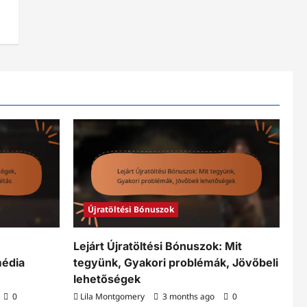
Újratöltési Bónuszok
Lejárt Újratöltési Bónuszok: Mit
média
tegyünk, Gyakori problémák, Jövőbeli
lehetőségek
0
Lila Montgomery
3 months ago
0