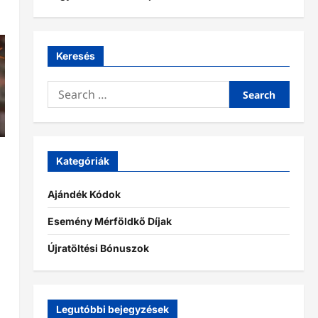
Keresés
Search
for:
Kategóriák
Ajándék Kódok
Esemény Mérföldkő Díjak
Újratöltési Bónuszok
Legutóbbi bejegyzések