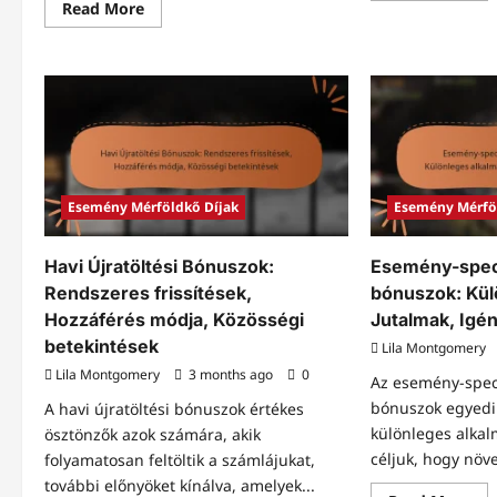
Read
Read More
abo
more
Köz
about
es
Felhasználói
mér
által
díj
generált
Me
esemény
a
mérföldkő
ját
díjak:
álta
Közösségi
Ell
hozzájárulások,
Igé
Ellenőrzés,
Igénylés
Esemény Mérföldkő Díjak
Esemény Mérfö
Havi Újratöltési Bónuszok:
Esemény-specif
Rendszeres frissítések,
bónuszok: Kül
Hozzáférés módja, Közösségi
Jutalmak, Igén
betekintések
Lila Montgomery
Lila Montgomery
3 months ago
0
Az esemény-speci
bónuszok egyedi
A havi újratöltési bónuszok értékes
különleges alkal
ösztönzők azok számára, akik
céljuk, hogy növel
folyamatosan feltöltik a számlájukat,
további előnyöket kínálva, amelyek...