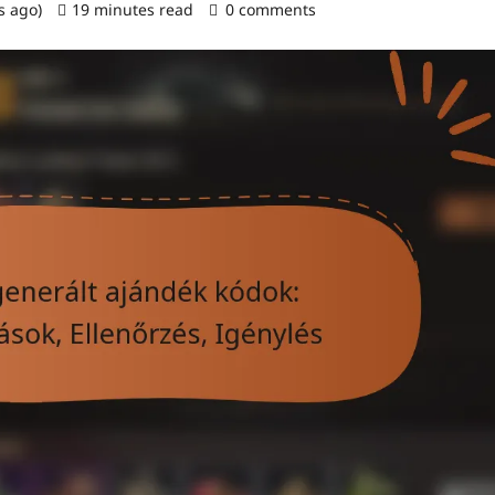
s ago)
19 minutes read
0 comments