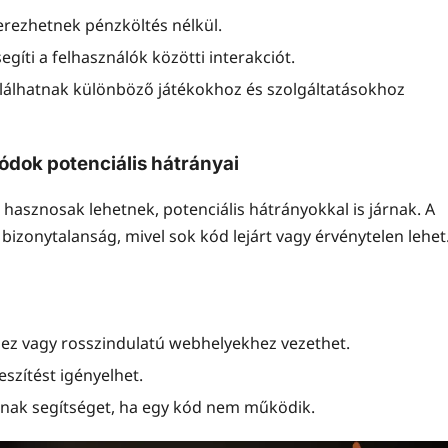
erezhetnek pénzköltés nélkül.
íti a felhasználók közötti interakciót.
találhatnak különböző játékokhoz és szolgáltatásokhoz
kódok potenciális hátrányai
 hasznosak lehetnek, potenciális hátrányokkal is járnak. A
zonytalanság, mivel sok kód lejárt vagy érvénytelen lehet
hez vagy rosszindulatú webhelyekhez vezethet.
szítést igényelhet.
tnak segítséget, ha egy kód nem működik.