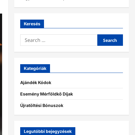
Keresés
Search
for:
Kategóriák
Ajándék Kódok
Esemény Mérföldkő Díjak
Újratöltési Bónuszok
Legutóbbi bejegyzések