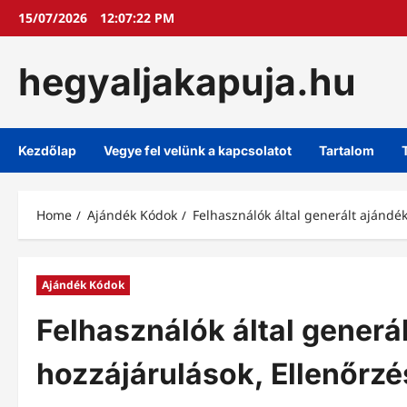
Skip
15/07/2026
12:07:23 PM
to
content
hegyaljakapuja.hu
Kezdőlap
Vegye fel velünk a kapcsolatot
Tartalom
Home
Ajándék Kódok
Felhasználók által generált ajándé
Ajándék Kódok
Felhasználók által generá
hozzájárulások, Ellenőrzé