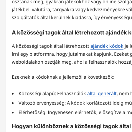
osztanak meg, gyakran játékokhoz vagy online szolgá
játékbeli valutára, tárgyakra vagy kedvezményekre vá
szolgáltatók által kerülnek kiadásra, így érvényessé
A közösségi tagok által létrehozott ajándék k
A közösségi tagok által létrehozott
ajándék kódok
jel
írni egy platformra, hogy jutalmakat kapjunk. Ezeke
weboldalakon osztják meg, ahol a felhasználók hozzájá
Ezeknek a kódoknak a jellemzői a következők:
Közösségi alapú: Felhasználók
által generált
, nem 
Változó érvényesség: A kódok korlátozott ideig m
Elérhetőség: Ingyenesen elérhetők, elősegítve a m
Hogyan különböznek a közösségi tagok által 