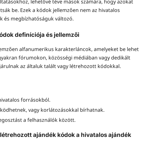
ltatásokhoz, lehetővé téve mások számára, hogy azokat
ltsák be. Ezek a kódok jellemzően nem az hivatalos
gük és megbízhatóságuk változó.
ódok definíciója és jellemzői
lemzően alfanumerikus karakterláncok, amelyeket be lehet
t gyakran fórumokon, közösségi médiában vagy dedikált
rulnak az általuk talált vagy létrehozott kódokkal.
hivatalos forrásokból.
űködhetnek, vagy korlátozásokkal bírhatnak.
egosztást a felhasználók között.
létrehozott ajándék kódok a hivatalos ajándék