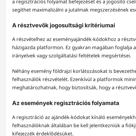
a regisztrációs folyamat befejezését és a jogosító c
segíthet maximalizálni a jutalmak megszerzésének esé
A résztvevők jogosultsági kritériumai
A részvételhez az eseményajándék-kódokhoz a résztvev
házigazda platformon. Ez gyakran magában foglalja a j
irányelvek vagy szolgáltatási feltételek megsértései.
Néhány esemény földrajzi korlátozásokat is bevezethe
felhasználók részvételét. Ezenkívül a platformok minim
meghatározhatnak, hogy biztosítsák, hogy a résztvevő
Az események regisztrációs folyamata
A regisztráció az ajándék-kódokat kínáló eseményekh
felhasználóknak általában be kell jelentkezniük a fiók
kifejezzék érdeklődésüket.