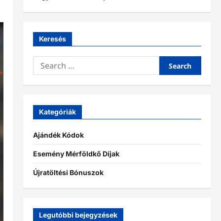
Keresés
Search
for:
Kategóriák
Ajándék Kódok
Esemény Mérföldkő Díjak
Újratöltési Bónuszok
Legutóbbi bejegyzések