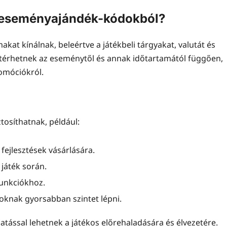
z eseményajándék-kódokból?
at kínálnak, beleértve a játékbeli tárgyakat, valutát és
eltérhetnek az eseménytől és annak időtartamától függően,
romóciókról.
osíthatnak, például:
 fejlesztések vásárlására.
játék során.
unkciókhoz.
oknak gyorsabban szintet lépni.
atással lehetnek a játékos előrehaladására és élvezetére.