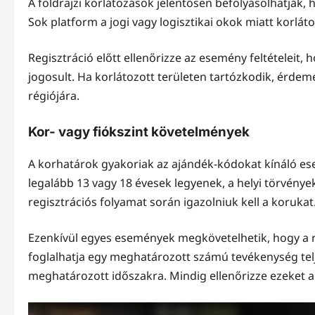
A földrajzi korlátozások jelentősen befolyásolhatják,
Sok platform a jogi vagy logisztikai okok miatt korlát
Regisztráció előtt ellenőrizze az esemény feltételeit
jogosult. Ha korlátozott területen tartózkodik, érdem
régiójára.
Kor- vagy fiókszint követelmények
A korhatárok gyakoriak az ajándék-kódokat kínáló e
legalább 13 vagy 18 évesek legyenek, a helyi törvény
regisztrációs folyamat során igazolniuk kell a korukat
Ezenkívül egyes események megkövetelhetik, hogy a r
foglalhatja egy meghatározott számú tevékenység telje
meghatározott időszakra. Mindig ellenőrizze ezeket a 