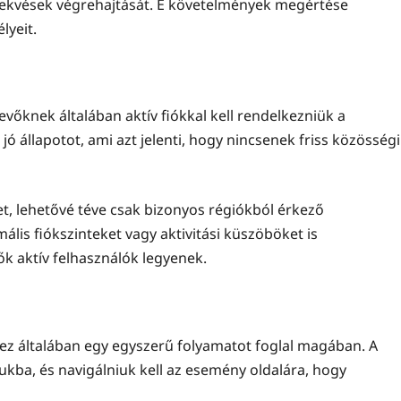
selekvések végrehajtását. E követelmények megértése
lyeit.
őknek általában aktív fiókkal kell rendelkezniük a
ó állapotot, ami azt jelenti, hogy nincsenek friss közösségi
t, lehetővé téve csak bizonyos régiókból érkező
ális fiókszinteket vagy aktivitási küszöböket is
k aktív felhasználók legyenek.
ez általában egy egyszerű folyamatot foglal magában. A
jukba, és navigálniuk kell az esemény oldalára, hogy