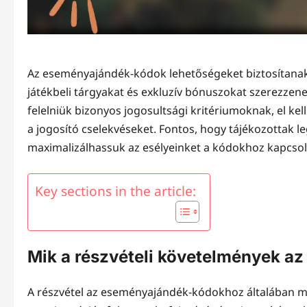
Az eseményajándék-kódok lehetőségeket biztosítanak
játékbeli tárgyakat és exkluzív bónuszokat szerezzen
felelniük bizonyos jogosultsági kritériumoknak, el kell
a jogosító cselekvéseket. Fontos, hogy tájékozottak le
maximalizálhassuk az esélyeinket a kódokhoz kapcso
Key sections in the article:
Mik a részvételi követelmények 
A részvétel az eseményajándék-kódokhoz általában megk