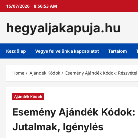
Skip
15/07/2026
8:56:54 AM
to
content
hegyaljakapuja.hu
Kezdőlap
Vegye fel velünk a kapcsolatot
Tartalom
Home
Ajándék Kódok
Esemény Ajándék Kódok: Részvételi
Ajándék Kódok
Esemény Ajándék Kódok: 
Jutalmak, Igénylés