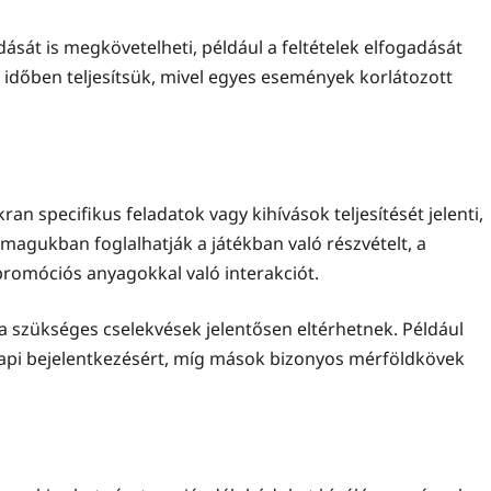
sát is megkövetelheti, például a feltételek elfogadását
t időben teljesítsük, mivel egyes események korlátozott
an specifikus feladatok vagy kihívások teljesítését jelenti,
agukban foglalhatják a játékban való részvételt, a
romóciós anyagokkal való interakciót.
 a szükséges cselekvések jelentősen eltérhetnek. Például
api bejelentkezésért, míg mások bizonyos mérföldkövek