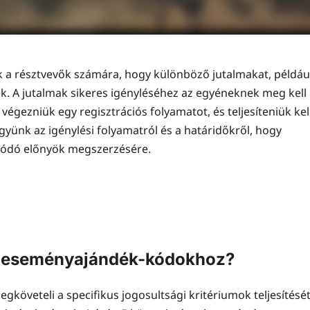
 a résztvevők számára, hogy különböző jutalmakat, példáu
ek. A jutalmak sikeres igényléséhez az egyéneknek meg kell
 végezniük egy regisztrációs folyamatot, és teljesíteniük kel
gyünk az igénylési folyamatról és a határidőkről, hogy
lódó előnyök megszerzésére.
az eseményajándék-kódokhoz?
öveteli a specifikus jogosultsági kritériumok teljesítését