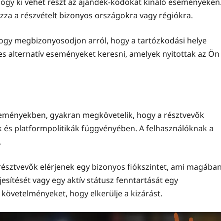
 hogy ki vehet részt az ajándék-kódokat kínáló eseményeken
ozza a részvételt bizonyos országokra vagy régiókra.
, hogy megbizonyosodjon arról, hogy a tartózkodási helye
es alternatív eseményeket keresni, amelyek nyitottak az Ön
seményekben, gyakran megkövetelik, hogy a résztvevők
ek és platformpolitikák függvényében. A felhasználóknak a
.
észtvevők elérjenek egy bizonyos fiókszintet, ami magába
sítését vagy egy aktív státusz fenntartását egy
követelményeket, hogy elkerülje a kizárást.