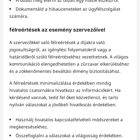
Próbáld meg elérni az oldalt egy másik eszközről.
Dokumentáld a hibaüzeneteket az ügyfélszolgálat
számára.
félreértések az esemény szervezőivel
A szervezőkkel való félreértések a díjakra való
jogosultságról, az igénylési folyamatokról vagy a
határidőkről szóló félreértésekhez vezethetnek. A világos
kommunikáció elengedhetetlen a zűrzavar elkerüléséhez
és a zökkenőmentes beváltási élmény biztosításához.
A félreértések minimalizálása érdekében mindig
hivatalos csatornákra hivatkozz az információkért. Ha
kérdéseid vannak, tedd fel őket közvetlenül, és tarts
nyilván válaszokat a jövőbeli hivatkozás érdekében.
Használj hivatalos kapcsolatfelvételi módszereket a
megkeresésekhez.
Összefoglalni a válaszokat a világosság érdekében.