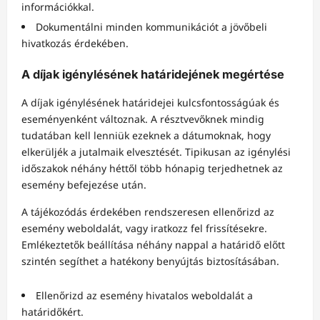
információkkal.
Dokumentálni minden kommunikációt a jövőbeli
hivatkozás érdekében.
A díjak igénylésének határidejének megértése
A díjak igénylésének határidejei kulcsfontosságúak és
eseményenként változnak. A résztvevőknek mindig
tudatában kell lenniük ezeknek a dátumoknak, hogy
elkerüljék a jutalmaik elvesztését. Tipikusan az igénylési
időszakok néhány héttől több hónapig terjedhetnek az
esemény befejezése után.
A tájékozódás érdekében rendszeresen ellenőrizd az
esemény weboldalát, vagy iratkozz fel frissítésekre.
Emlékeztetők beállítása néhány nappal a határidő előtt
szintén segíthet a hatékony benyújtás biztosításában.
Ellenőrizd az esemény hivatalos weboldalát a
határidőkért.