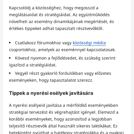
Kapcsolódj a közösséghez, hogy megosszd a
meglátásaidat és stratégiáidat. Az együttműködés
növelheti az esemény dinamikájának megértését, és
értékes tippeket adhat tapasztalt résztvevőktől.
Csatlakozz fórumokhoz vagy
közösségi média
csoportokhoz, amelyek az eseménnyel kapcsolatosak.
Kövesd nyomon a fejlődésedet, és szükség szerint
igazítsd a stratégiáidat.
Vegyél részt gyakorló fordulókban vagy előzetes
eseményeken, hogy tapasztalatot szerezz.
Tippek a nyerési esélyek javítására
A nyerési esélyeid javítása a mérföldkő eseményekben
stratégiai tervezést és végrehajtást igényel. Elemezd a
korábbi eseményeket, hogy azonosítsd a legjobban
teljesítő résztvevők által használt sikeres taktikákat. Ez
betekintést nyújthat a hatékony stratégiákba és a gyakori