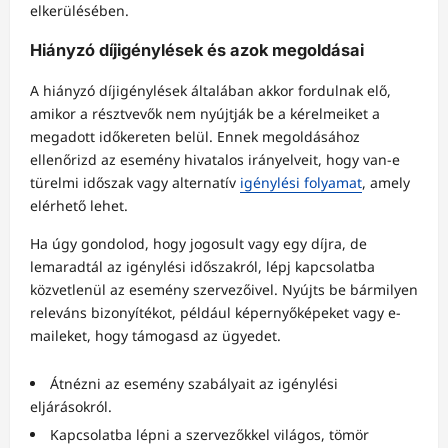
elkerülésében.
Hiányzó díjigénylések és azok megoldásai
A hiányzó díjigénylések általában akkor fordulnak elő,
amikor a résztvevők nem nyújtják be a kérelmeiket a
megadott időkereten belül. Ennek megoldásához
ellenőrizd az esemény hivatalos irányelveit, hogy van-e
türelmi időszak vagy alternatív
igénylési folyamat
, amely
elérhető lehet.
Ha úgy gondolod, hogy jogosult vagy egy díjra, de
lemaradtál az igénylési időszakról, lépj kapcsolatba
közvetlenül az esemény szervezőivel. Nyújts be bármilyen
releváns bizonyítékot, például képernyőképeket vagy e-
maileket, hogy támogasd az ügyedet.
Átnézni az esemény szabályait az igénylési
eljárásokról.
Kapcsolatba lépni a szervezőkkel világos, tömör