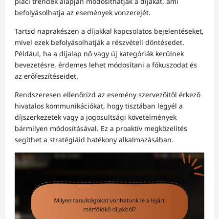
piaci trendek alapján módosíthatják a díjakat, ami
befolyásolhatja az események vonzerejét.
Tartsd naprakészen a díjakkal kapcsolatos bejelentéseket,
mivel ezek befolyásolhatják a részvételi döntésedet.
Például, ha a díjalap nő vagy új kategóriák kerülnek
bevezetésre, érdemes lehet módosítani a fókuszodat és
az erőfeszítéseidet.
Rendszeresen ellenőrizd az esemény szervezőitől érkező
hivatalos kommunikációkat, hogy tisztában legyél a
díjszerkezetek vagy a jogosultsági követelmények
bármilyen módosításával. Ez a proaktív megközelítés
segíthet a stratégiáid hatékony alkalmazásában.