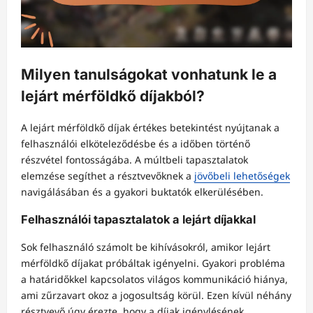
Milyen tanulságokat vonhatunk le a
lejárt mérföldkő díjakból?
A lejárt mérföldkő díjak értékes betekintést nyújtanak a
felhasználói elköteleződésbe és a időben történő
részvétel fontosságába. A múltbeli tapasztalatok
elemzése segíthet a résztvevőknek a
jövőbeli lehetőségek
navigálásában és a gyakori buktatók elkerülésében.
Felhasználói tapasztalatok a lejárt díjakkal
Sok felhasználó számolt be kihívásokról, amikor lejárt
mérföldkő díjakat próbáltak igényelni. Gyakori probléma
a határidőkkel kapcsolatos világos kommunikáció hiánya,
ami zűrzavart okoz a jogosultság körül. Ezen kívül néhány
résztvevő úgy érezte, hogy a díjak igénylésének