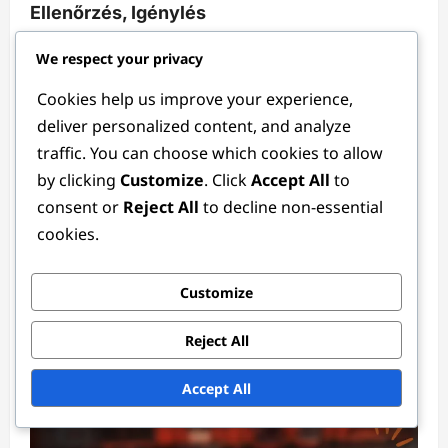
Ellenőrzés, Igénylés
Lila Montgomery
3 months ago
0
We respect your privacy
Cookies help us improve your experience,
deliver personalized content, and analyze
traffic. You can choose which cookies to allow
by clicking
Customize
. Click
Accept All
to
consent or
Reject All
to decline non-essential
cookies.
Esemény Mérföldkő Díjak
Customize
Közösségi esemény mérföldkő díjak:
Megosztva a játékosok által, Ellenőrzés,
Reject All
Igénylés
Lila Montgomery
3 months ago
0
Accept All