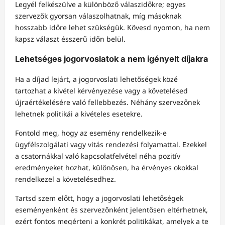
Legyél felkészülve a különböző válaszidőkre; egyes
szervezők gyorsan válaszolhatnak, míg másoknak
hosszabb időre lehet szükségük. Kövesd nyomon, ha nem
kapsz választ ésszerű időn belül.
Lehetséges jogorvoslatok a nem igényelt díjakra
Ha a díjad lejárt, a jogorvoslati lehetőségek közé
tartozhat a kivétel kérvényezése vagy a követelésed
újraértékelésére való fellebbezés. Néhány szervezőnek
lehetnek politikái a kivételes esetekre.
Fontold meg, hogy az esemény rendelkezik-e
ügyfélszolgálati vagy vitás rendezési folyamattal. Ezekkel
a csatornákkal való kapcsolatfelvétel néha pozitív
eredményeket hozhat, különösen, ha érvényes okokkal
rendelkezel a követelésedhez.
Tartsd szem előtt, hogy a jogorvoslati lehetőségek
eseményenként és szervezőnként jelentősen eltérhetnek,
ezért fontos megérteni a konkrét politikákat, amelyek a te