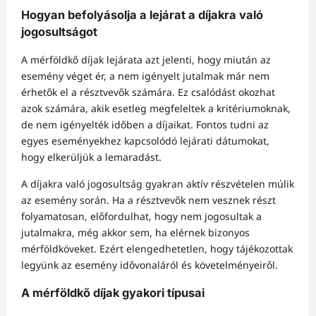
Hogyan befolyásolja a lejárat a díjakra való
jogosultságot
A mérföldkő díjak lejárata azt jelenti, hogy miután az
esemény véget ér, a nem igényelt jutalmak már nem
érhetők el a résztvevők számára. Ez csalódást okozhat
azok számára, akik esetleg megfeleltek a kritériumoknak,
de nem igényelték időben a díjaikat. Fontos tudni az
egyes eseményekhez kapcsolódó lejárati dátumokat,
hogy elkerüljük a lemaradást.
A díjakra való jogosultság gyakran aktív részvételen múlik
az esemény során. Ha a résztvevők nem vesznek részt
folyamatosan, előfordulhat, hogy nem jogosultak a
jutalmakra, még akkor sem, ha elérnek bizonyos
mérföldköveket. Ezért elengedhetetlen, hogy tájékozottak
legyünk az esemény idővonaláról és követelményeiről.
A mérföldkő díjak gyakori típusai