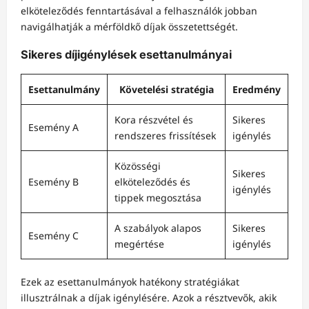
elköteleződés fenntartásával a felhasználók jobban
navigálhatják a mérföldkő díjak összetettségét.
Sikeres díjigénylések esettanulmányai
Esettanulmány
Követelési stratégia
Eredmény
Kora részvétel és
Sikeres
Esemény A
rendszeres frissítések
igénylés
Közösségi
Sikeres
Esemény B
elköteleződés és
igénylés
tippek megosztása
A szabályok alapos
Sikeres
Esemény C
megértése
igénylés
Ezek az esettanulmányok hatékony stratégiákat
illusztrálnak a díjak igénylésére. Azok a résztvevők, akik