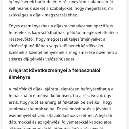
igénylésének határidejét. A résztvevőknek alaposan át
kell nézniük ezeket a szabályokat, hogy megértsék, mi
szükséges a díjaik megszerzéséhez.
Egyes eseményekhez a díjakra vonatkozóan specifikus
feltételek is kapcsolódhatnak, például megkövetelhetik a
résztvevőktől, hogy megosszák teljesítményeiket a
közösségi médiában vagy kitöltsenek kérdőíveket.
Ezeknek a követelményeknek a megismerése növelheti a
sikeres díjigénylés valószínűségét.
A lejárat következményei a felhasználói
élményre
A mérföldkő díjak lejárata jelentősen befolyásolhatja a
felhasználói élményt, különösen, ha a résztvevők úgy
érzik, hogy időt és energiát fektettek be anélkül, hogy
jutalmakat kaptak volna. Ez csalódáshoz és a jövőbeli
eseményekből való eltávolodáshoz vezethet. A lejárati
dátumokkal és az igénylési folyamatokkal kapcsolatos
világos kommunikáció létfontosságú a résztvevők