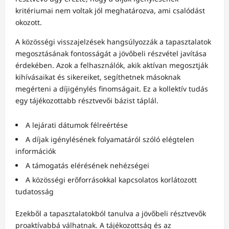
kritériumai nem voltak jól meghatározva, ami csalódást
okozott.
A közösségi visszajelzések hangsúlyozzák a tapasztalatok
megosztásának fontosságát a jövőbeli részvétel javítása
érdekében. Azok a felhasználók, akik aktívan megosztják
kihívásaikat és sikereiket, segíthetnek másoknak
megérteni a díjigénylés finomságait. Ez a kollektív tudás
egy tájékozottabb résztvevői bázist táplál.
A lejárati dátumok félreértése
A díjak igénylésének folyamatáról szóló elégtelen
információk
A támogatás elérésének nehézségei
A közösségi erőforrásokkal kapcsolatos korlátozott
tudatosság
Ezekből a tapasztalatokból tanulva a jövőbeli résztvevők
proaktívabbá válhatnak. A tájékozottság és az