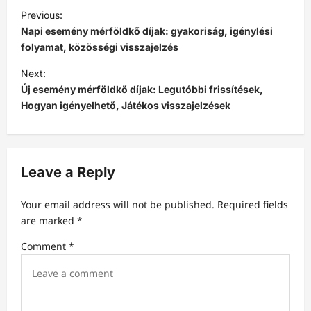
P
Previous:
o
Napi esemény mérföldkő díjak: gyakoriság, igénylési
s
folyamat, közösségi visszajelzés
t
Next:
Új esemény mérföldkő díjak: Legutóbbi frissítések,
n
Hogyan igényelhető, Játékos visszajelzések
a
v
i
Leave a Reply
g
a
Your email address will not be published.
Required fields
t
are marked
*
i
Comment
*
o
n