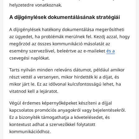
helyzetedre vonatkoznak.
A díjigénylések dokumentálásának stratégiái
A díjigénylések hatékony dokumentálása megerősítheti
az ügyedet, ha problémák merülnek fel. Kezdj azzal, hogy
megőrzöd az összes kommunikáció másolatát az
esemény szervezőivel, beleértve az e-maileket
és a
csevegési naplókat.
Tarts nyilván minden releváns dátumot, például amikor
részt vettél a versenyen, mikor hirdették ki a díjat, és
mikor járt le. Ez az idővonal kulcsfontosságú lehet, ha
vitatnod kell a lejáratot.
Végül érdemes képernyőképeket készíteni a díjjal
kapcsolatos promóciós anyagokról vagy bejelentésekről.
Ez a bizonyíték támogathatja a követelésedet, és
kontextust adhat a szervezőkkel folytatott
kommunikációdhoz.