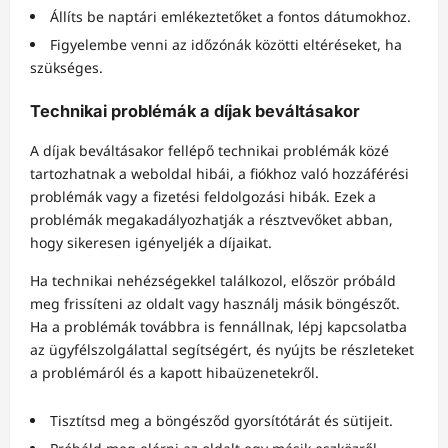
Állíts be naptári emlékeztetőket a fontos dátumokhoz.
Figyelembe venni az időzónák közötti eltéréseket, ha
szükséges.
Technikai problémák a díjak beváltásakor
A díjak beváltásakor fellépő technikai problémák közé
tartozhatnak a weboldal hibái, a fiókhoz való hozzáférési
problémák vagy a fizetési feldolgozási hibák. Ezek a
problémák megakadályozhatják a résztvevőket abban,
hogy sikeresen igényeljék a díjaikat.
Ha technikai nehézségekkel találkozol, először próbáld
meg frissíteni az oldalt vagy használj másik böngészőt.
Ha a problémák továbbra is fennállnak, lépj kapcsolatba
az ügyfélszolgálattal segítségért, és nyújts be részleteket
a problémáról és a kapott hibaüzenetekről.
Tisztítsd meg a böngésződ gyorsítótárát és sütijeit.