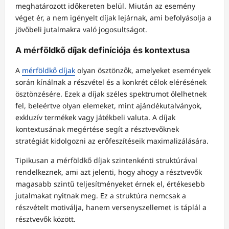
meghatározott időkereten belül. Miután az esemény
véget ér, a nem igényelt díjak lejárnak, ami befolyásolja a
jövőbeli jutalmakra való jogosultságot.
A mérföldkő díjak definíciója és kontextusa
A
mérföldkő díjak
olyan ösztönzők, amelyeket események
során kínálnak a részvétel és a konkrét célok elérésének
ösztönzésére. Ezek a díjak széles spektrumot ölelhetnek
fel, beleértve olyan elemeket, mint ajándékutalványok,
exkluzív termékek vagy játékbeli valuta. A díjak
kontextusának megértése segít a résztvevőknek
stratégiát kidolgozni az erőfeszítéseik maximalizálására.
Tipikusan a mérföldkő díjak szintenkénti struktúrával
rendelkeznek, ami azt jelenti, hogy ahogy a résztvevők
magasabb szintű teljesítményeket érnek el, értékesebb
jutalmakat nyitnak meg. Ez a struktúra nemcsak a
részvételt motiválja, hanem versenyszellemet is táplál a
résztvevők között.