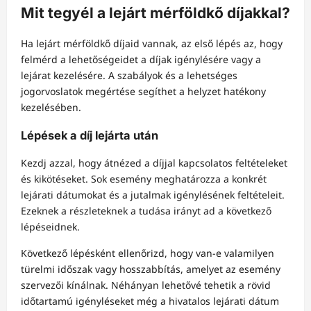
Mit tegyél a lejárt mérföldkő díjakkal?
Ha lejárt mérföldkő díjaid vannak, az első lépés az, hogy
felmérd a lehetőségeidet a díjak igénylésére vagy a
lejárat kezelésére. A szabályok és a lehetséges
jogorvoslatok megértése segíthet a helyzet hatékony
kezelésében.
Lépések a díj lejárta után
Kezdj azzal, hogy átnézed a díjjal kapcsolatos feltételeket
és kikötéseket. Sok esemény meghatározza a konkrét
lejárati dátumokat és a jutalmak igénylésének feltételeit.
Ezeknek a részleteknek a tudása irányt ad a következő
lépéseidnek.
Következő lépésként ellenőrizd, hogy van-e valamilyen
türelmi időszak vagy hosszabbítás, amelyet az esemény
szervezői kínálnak. Néhányan lehetővé tehetik a rövid
időtartamú igényléseket még a hivatalos lejárati dátum