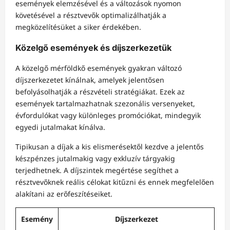
események elemzésével és a változások nyomon
követésével a résztvevők optimalizálhatják a
megközelítésüket a siker érdekében.
Közelgő események és díjszerkezetük
A közelgő mérföldkő események gyakran változó
díjszerkezetet kínálnak, amelyek jelentősen
befolyásolhatják a részvételi stratégiákat. Ezek az
események tartalmazhatnak szezonális versenyeket,
évfordulókat vagy különleges promóciókat, mindegyik
egyedi jutalmakat kínálva.
Tipikusan a díjak a kis elismerésektől kezdve a jelentős
készpénzes jutalmakig vagy exkluzív tárgyakig
terjedhetnek. A díjszintek megértése segíthet a
résztvevőknek reális célokat kitűzni és ennek megfelelően
alakítani az erőfeszítéseiket.
Esemény
Díjszerkezet