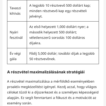
A legjobb 10 résztvevő 500 dollárt kap;
Tavaszi
minden résztvevő kap egy részvételi
kihívás
jelvényt.
Az első helyezett 1,000 dollárt nyer; a
Nyári
második helyezett 500 dollárt;
fesztivál
véletlenszerű sorsolás 100 dolláros
díjakra.
Év végi
Fődíj 5,000 dollár; további díjak a legjobb
gála
50 résztvevőnek.
A részvétel maximalizálásának stratégiái
A részvétel maximalizálása a mérföldkő eseményekben
proaktív megközelítést igényel. Kezdj azzal, hogy világos
célokat tűzöl ki a díjszerkezet és a személyes képességeid
alapján. Ez segít fenntartani a fókuszt és a motivációt az
esemény során.