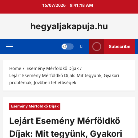
Skip
15/07/2026
9:41:19 AM
to
content
hegyaljakapuja.hu
Subscribe
Primary
Menu
Home
Esemény Mérföldkő Díjak
Lejárt Esemény Mérföldkő Díjak: Mit tegyünk, Gyakori
problémák, Jövőbeli lehetőségek
Esemény Mérföldkő Díjak
Lejárt Esemény Mérföldkő
Díjak: Mit tegyünk, Gyakori