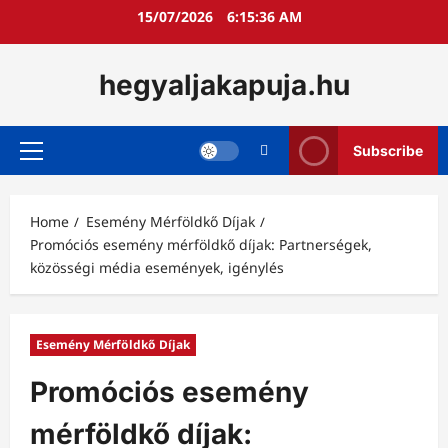
Skip
15/07/2026
6:15:37 AM
to
content
hegyaljakapuja.hu
Subscribe
Primary
Menu
Home
Esemény Mérföldkő Díjak
Promóciós esemény mérföldkő díjak: Partnerségek,
közösségi média események, igénylés
Esemény Mérföldkő Díjak
Promóciós esemény
mérföldkő díjak: