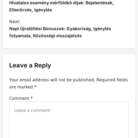
o
Hivatalos esemény mérföldkő díjak: Bejelentések,
s
Ellenőrzés, Igénylés
t
Next:
Napi Újratöltési Bónuszok: Gyakoriság, Igénylés
n
folyamata, Közösségi visszajelzés
a
v
i
Leave a Reply
g
a
Your email address will not be published.
Required fields
t
are marked
*
i
Comment
*
o
n