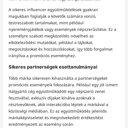
A sikeres influencer együttműködések gyakran
magukban foglalják a követők számára vonzó,
testreszabott tartalmakat, mint például
nyereményjátékok vagy események népszerűsítése. Ez a
személyre szabott megközelítés növelheti az
elköteleződési mutatókat, például a lájkokat,
megosztásokat és hozzászólásokat, így több forgalmat
irányítva a promóciós eseményhez.
Sikeres partnerségek esettanulmányai
Több márka sikeresen kihasználta a partnerségeket
promóciós eseményeik fokozására. Például egy jól ismert
italgyártó cég együttműködött egy népszerű zenei
fesztivállal, exkluzív díjakat kínálva azoknak a
résztvevőknek, akik interakcióba léptek a márkával a
közösségi médiában. Ez az együttműködés jelentős
márkaképviseletet és megnövekedett értékesítést
eredményezett az esemény során.