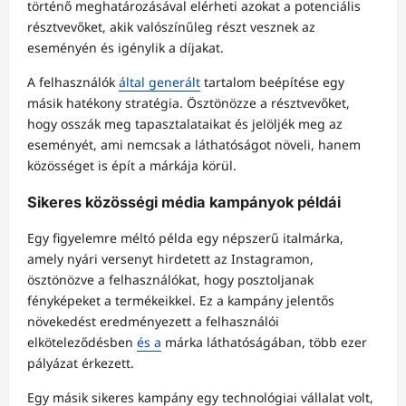
történő meghatározásával elérheti azokat a potenciális
résztvevőket, akik valószínűleg részt vesznek az
eseményén és igénylik a díjakat.
A felhasználók
által generált
tartalom beépítése egy
másik hatékony stratégia. Ösztönözze a résztvevőket,
hogy osszák meg tapasztalataikat és jelöljék meg az
eseményét, ami nemcsak a láthatóságot növeli, hanem
közösséget is épít a márkája körül.
Sikeres közösségi média kampányok példái
Egy figyelemre méltó példa egy népszerű italmárka,
amely nyári versenyt hirdetett az Instagramon,
ösztönözve a felhasználókat, hogy posztoljanak
fényképeket a termékeikkel. Ez a kampány jelentős
növekedést eredményezett a felhasználói
elköteleződésben
és a
márka láthatóságában, több ezer
pályázat érkezett.
Egy másik sikeres kampány egy technológiai vállalat volt,