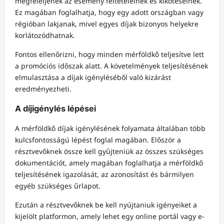
megfeleljenek az esemény feltételeinek és kikötéseinek.
Ez magában foglalhatja, hogy egy adott országban vagy
régióban lakjanak, mivel egyes díjak bizonyos helyekre
korlátozódhatnak.
Fontos ellenőrizni, hogy minden mérföldkő teljesítve lett
a promóciós időszak alatt. A követelmények teljesítésének
elmulasztása a díjak igényléséből való kizárást
eredményezheti.
A díjigénylés lépései
A mérföldkő díjak igénylésének folyamata általában több
kulcsfontosságú lépést foglal magában. Először a
résztvevőknek össze kell gyűjteniük az összes szükséges
dokumentációt, amely magában foglalhatja a mérföldkő
teljesítésének igazolását, az azonosítást és bármilyen
egyéb szükséges űrlapot.
Ezután a résztvevőknek be kell nyújtaniuk igényeiket a
kijelölt platformon, amely lehet egy online portál vagy e-