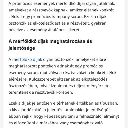
A promóciós események mérföldkő díjai olyan jutalmak,
amelyeket a résztvevők kapnak, amikor elérnek konkrét
célokat egy promóciós kampány során. Ezek a díjak
ösztönzik az elköteleződést és a részvételt, gyakran
növelve az esemény általános sikerét.
A mérföldkő díjak meghatározása és
jelentősége
A
mérföldkő díjak
olyan ösztönzők, amelyeket előre
meghatározott pontokon adnak át egy promóciós
esemény során, motiválva a résztvevőket a konkrét célok
elérésére. Kulcsszerepet játszanak az elköteleződés
ösztönzésében, mivel izgalmat és teljesítményérzetet
teremtenek a résztvevők körében.
Ezek a díjak jelentősen eltérhetnek értékben és típusban,
a kis ajándékoktól a jelentős jutalmakig. Jelentőségük
abban rejlik, hogy képesek javítani a felhasználói élményt
és elősegíteni a márkához vagy eseményhez való