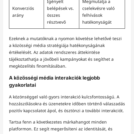
Igényelt
Megmutatja a
Konverziós
belépések vs.
cselekvésre való
arány
összes
felhívások
résztvevő
hatékonyságát
Ezeknek a mutatóknak a nyomon követése lehetővé teszi
a közösségi média stratégiája hatékonyságának
értékelését. Az adatok rendszeres áttekintése
tájékoztathatja a jövőbeli kampányokat és segíthet a
megközelítés finomításában.
A közösségi média interakciók legjobb
gyakorlatai
A közönséggel való gyors interakció kulcsfontosságú. A
hozzászólásokra és üzenetekre időben történő válaszadás
pozitív kapcsolatot ápol, és ösztönzi a további interakciót.
Tartsa fenn a következetes márkahangot minden
platformon. Ez segít megerősíteni az identitását, és