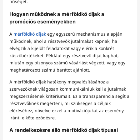
hűséget.
Hogyan működnek a mérföldkő díjak a
promóciós eseményekben
A
mérföldkő díjak
egy egyszerű mechanizmus alapján
működnek, ahol a résztvevők jutalmakat kapnak, ha
elvégzik a kijelölt feladatokat vagy elérik a konkrét
küszöbértékeket. Például egy résztvevő díjat kaphat,
miután egy bizonyos számú vásárlást végzett, vagy egy
meghatározott számú barátot ajánlott.
A mérföldkő díjak hatékony megvalósításához a
szervezőknek világosan kommunikálniuk kell a jutalmak
megszerzésének kritériumait. Ez a transzparencia segít a
résztvevőknek megérteni, mi szükséges a céljaik
eléréséhez, növelve ezzel a motivációjukat az esemény
iránti elköteleződésre.
A rendelkezésre álló mérföldkő díjak típusai