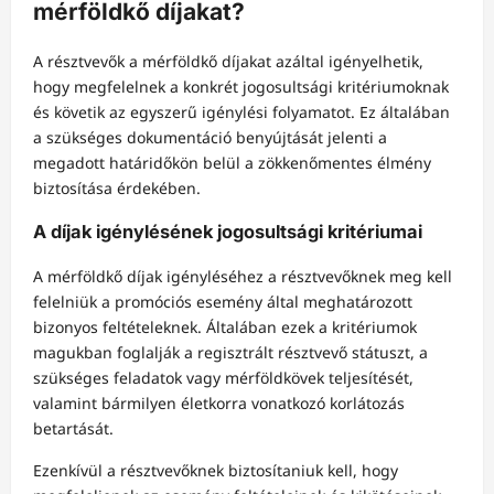
mérföldkő díjakat?
A résztvevők a mérföldkő díjakat azáltal igényelhetik,
hogy megfelelnek a konkrét jogosultsági kritériumoknak
és követik az egyszerű igénylési folyamatot. Ez általában
a szükséges dokumentáció benyújtását jelenti a
megadott határidőkön belül a zökkenőmentes élmény
biztosítása érdekében.
A díjak igénylésének jogosultsági kritériumai
A mérföldkő díjak igényléséhez a résztvevőknek meg kell
felelniük a promóciós esemény által meghatározott
bizonyos feltételeknek. Általában ezek a kritériumok
magukban foglalják a regisztrált résztvevő státuszt, a
szükséges feladatok vagy mérföldkövek teljesítését,
valamint bármilyen életkorra vonatkozó korlátozás
betartását.
Ezenkívül a résztvevőknek biztosítaniuk kell, hogy