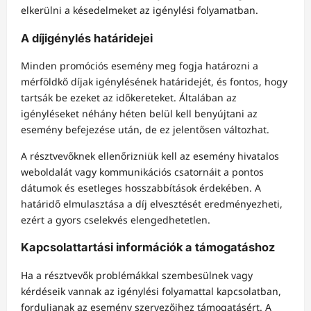
elkerülni a késedelmeket az igénylési folyamatban.
A díjigénylés határidejei
Minden promóciós esemény meg fogja határozni a
mérföldkő díjak igénylésének határidejét, és fontos, hogy
tartsák be ezeket az időkereteket. Általában az
igényléseket néhány héten belül kell benyújtani az
esemény befejezése után, de ez jelentősen változhat.
A résztvevőknek ellenőrizniük kell az esemény hivatalos
weboldalát vagy kommunikációs csatornáit a pontos
dátumok és esetleges hosszabbítások érdekében. A
határidő elmulasztása a díj elvesztését eredményezheti,
ezért a gyors cselekvés elengedhetetlen.
Kapcsolattartási információk a támogatáshoz
Ha a résztvevők problémákkal szembesülnek vagy
kérdéseik vannak az igénylési folyamattal kapcsolatban,
forduljanak az esemény szervezőihez támogatásért. A