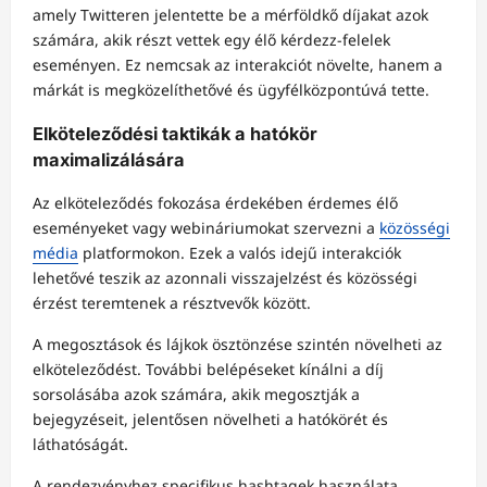
amely Twitteren jelentette be a mérföldkő díjakat azok
számára, akik részt vettek egy élő kérdezz-felelek
eseményen. Ez nemcsak az interakciót növelte, hanem a
márkát is megközelíthetővé és ügyfélközpontúvá tette.
Elköteleződési taktikák a hatókör
maximalizálására
Az elköteleződés fokozása érdekében érdemes élő
eseményeket vagy webináriumokat szervezni a
közösségi
média
platformokon. Ezek a valós idejű interakciók
lehetővé teszik az azonnali visszajelzést és közösségi
érzést teremtenek a résztvevők között.
A megosztások és lájkok ösztönzése szintén növelheti az
elköteleződést. További belépéseket kínálni a díj
sorsolásába azok számára, akik megosztják a
bejegyzéseit, jelentősen növelheti a hatókörét és
láthatóságát.
A rendezvényhez specifikus hashtagek használata