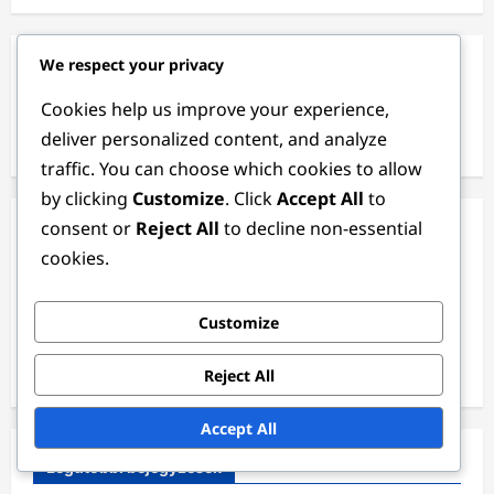
We respect your privacy
Keresés
Cookies help us improve your experience,
Search
deliver personalized content, and analyze
for:
traffic. You can choose which cookies to allow
by clicking
Customize
. Click
Accept All
to
consent or
Reject All
to decline non-essential
Kategóriák
cookies.
Ajándék Kódok
Customize
Esemény Mérföldkő Díjak
Újratöltési Bónuszok
Reject All
Accept All
Legutóbbi bejegyzések