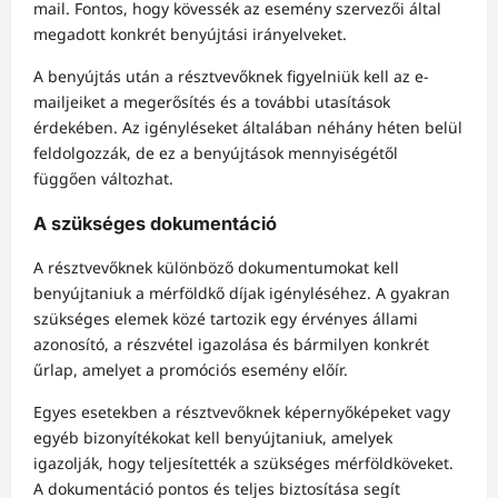
mail. Fontos, hogy kövessék az esemény szervezői által
megadott konkrét benyújtási irányelveket.
A benyújtás után a résztvevőknek figyelniük kell az e-
mailjeiket a megerősítés és a további utasítások
érdekében. Az igényléseket általában néhány héten belül
feldolgozzák, de ez a benyújtások mennyiségétől
függően változhat.
A szükséges dokumentáció
A résztvevőknek különböző dokumentumokat kell
benyújtaniuk a mérföldkő díjak igényléséhez. A gyakran
szükséges elemek közé tartozik egy érvényes állami
azonosító, a részvétel igazolása és bármilyen konkrét
űrlap, amelyet a promóciós esemény előír.
Egyes esetekben a résztvevőknek képernyőképeket vagy
egyéb bizonyítékokat kell benyújtaniuk, amelyek
igazolják, hogy teljesítették a szükséges mérföldköveket.
A dokumentáció pontos és teljes biztosítása segít