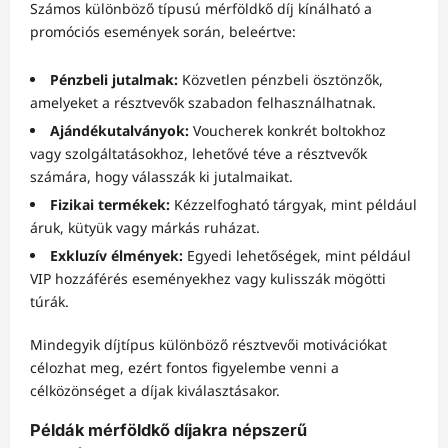
Számos különböző típusú mérföldkő díj kínálható a
promóciós események során, beleértve:
Pénzbeli jutalmak:
Közvetlen pénzbeli ösztönzők,
amelyeket a résztvevők szabadon felhasználhatnak.
Ajándékutalványok:
Voucherek konkrét boltokhoz
vagy szolgáltatásokhoz, lehetővé téve a résztvevők
számára, hogy válasszák ki jutalmaikat.
Fizikai termékek:
Kézzelfogható tárgyak, mint például
áruk, kütyük vagy márkás ruházat.
Exkluzív élmények:
Egyedi lehetőségek, mint például
VIP hozzáférés eseményekhez vagy kulisszák mögötti
túrák.
Mindegyik díjtípus különböző résztvevői motivációkat
célozhat meg, ezért fontos figyelembe venni a
célközönséget a díjak kiválasztásakor.
Példák mérföldkő díjakra népszerű