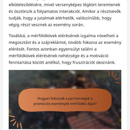
elköteleződésére, mivel versenyképes légkört teremtenek
és ösztönzik a folyamatos interakciót. Amikor a résztvevők
tudják, hogy a jutalmak elérhetők, valószínűbb, hogy
végig részt vesznek az esemény során.
Továbbá, a mérföldkövek elérésének izgalma növelheti a
megosztást és a szájreklámot, tovább fokozva az esemény
elérését. Fontos azonban egyensúlyt találni a
mérföldkövek elérésének nehézsége és a motiváció
fenntartása között anélkül, hogy frusztrációt okoznánk.