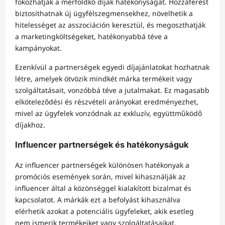
fokozhatják a mérföldkő díjak hatékonyságát. Hozzáférést
biztosíthatnak új ügyfélszegmensekhez, növelhetik a
hitelességet az asszociáción keresztül, és megoszthatják
a marketingköltségeket, hatékonyabbá téve a
kampányokat.
Ezenkívül a partnerségek egyedi díjajánlatokat hozhatnak
létre, amelyek ötvözik mindkét márka termékeit vagy
szolgáltatásait, vonzóbbá téve a jutalmakat. Ez magasabb
elköteleződési és részvételi arányokat eredményezhet,
mivel az ügyfelek vonzódnak az exkluzív, együttműködő
díjakhoz.
Influencer partnerségek és hatékonyságuk
Az influencer partnerségek különösen hatékonyak a
promóciós események során, mivel kihasználják az
influencer által a közönséggel kialakított bizalmat és
kapcsolatot. A márkák ezt a befolyást kihasználva
elérhetik azokat a potenciális ügyfeleket, akik esetleg
nem ismerik termékeiket vagy szolgáltatásaikat.