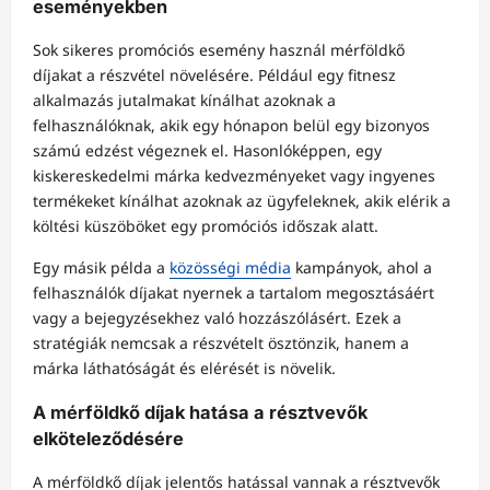
eseményekben
Sok sikeres promóciós esemény használ mérföldkő
díjakat a részvétel növelésére. Például egy fitnesz
alkalmazás jutalmakat kínálhat azoknak a
felhasználóknak, akik egy hónapon belül egy bizonyos
számú edzést végeznek el. Hasonlóképpen, egy
kiskereskedelmi márka kedvezményeket vagy ingyenes
termékeket kínálhat azoknak az ügyfeleknek, akik elérik a
költési küszöböket egy promóciós időszak alatt.
Egy másik példa a
közösségi média
kampányok, ahol a
felhasználók díjakat nyernek a tartalom megosztásáért
vagy a bejegyzésekhez való hozzászólásért. Ezek a
stratégiák nemcsak a részvételt ösztönzik, hanem a
márka láthatóságát és elérését is növelik.
A mérföldkő díjak hatása a résztvevők
elköteleződésére
A mérföldkő díjak jelentős hatással vannak a résztvevők