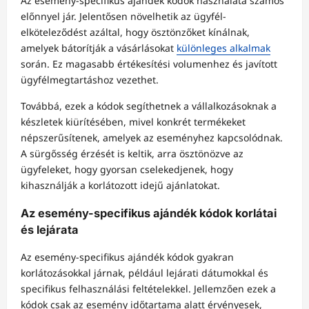
Az esemény-specifikus ajándék kódok használata számos
előnnyel jár. Jelentősen növelhetik az ügyfél-
elköteleződést azáltal, hogy ösztönzőket kínálnak,
amelyek bátorítják a vásárlásokat
különleges alkalmak
során. Ez magasabb értékesítési volumenhez és javított
ügyfélmegtartáshoz vezethet.
Továbbá, ezek a kódok segíthetnek a vállalkozásoknak a
készletek kiürítésében, mivel konkrét termékeket
népszerűsítenek, amelyek az eseményhez kapcsolódnak.
A sürgősség érzését is keltik, arra ösztönözve az
ügyfeleket, hogy gyorsan cselekedjenek, hogy
kihasználják a korlátozott idejű ajánlatokat.
Az esemény-specifikus ajándék kódok korlátai
és lejárata
Az esemény-specifikus ajándék kódok gyakran
korlátozásokkal járnak, például lejárati dátumokkal és
specifikus felhasználási feltételekkel. Jellemzően ezek a
kódok csak az esemény időtartama alatt érvényesek,