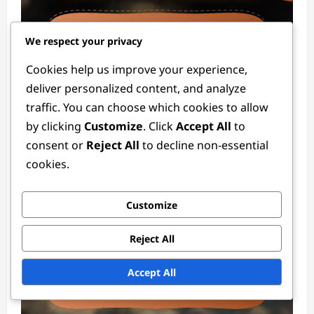
We respect your privacy
Cookies help us improve your experience,
deliver personalized content, and analyze
Esemény Mérföldkő Díjak
traffic. You can choose which cookies to allow
by clicking
Customize
. Click
Accept All
to
Felhasználói által generált esemény
consent or
Reject All
to decline non-essential
mérföldkő díjak: Közösségi hozzájárulások,
cookies.
Ellenőrzés, Igénylés
Lila Montgomery
3 months ago
0
Customize
Reject All
Accept All