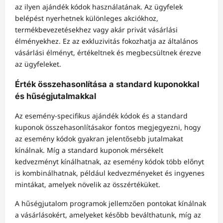
az ilyen ajándék kódok használatának. Az ügyfelek
belépést nyerhetnek különleges akciókhoz,
termékbevezetésekhez vagy akár privát vásárlási
élményekhez. Ez az exkluzivitás fokozhatja az általános
vásárlási élményt, értékeltnek és megbecsültnek érezve
az ügyfeleket.
Érték összehasonlítása a standard kuponokkal
és hűségjutalmakkal
Az esemény-specifikus ajándék kódok és a standard
kuponok összehasonlításakor fontos megjegyezni, hogy
az esemény kódok gyakran jelentősebb jutalmakat
kínálnak. Míg a standard kuponok mérsékelt
kedvezményt kínálhatnak, az esemény kódok több előnyt
is kombinálhatnak, például kedvezményeket és ingyenes
mintákat, amelyek növelik az összértéküket.
A hűségjutalom programok jellemzően pontokat kínálnak
a vásárlásokért, amelyeket később beválthatunk, míg az