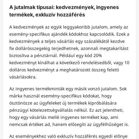
A jutalmak típusai: kedvezmények, ingyenes
termékek, exkluzív hozzáférés
A kedvezmények az egyik leggyakoribb jutalom, amely az
esemény-specifikus ajándék kódokhoz kapcsolódik. Ezek a
kedvezmények a teljes vásárlás egy százalékától kezdve
fix dollárösszegekig terjedhetnek, azonnali megtakarítást
biztosítva a pénztárnál. Például egy kód 20%
kedvezményt kínálhat a következő rendelésedből, vagy 10
dolláros kedvezményt a meghatározott összeg feletti
vásárlásokra.
Az ingyenes termékminták egy másik vonzó jutalom. Sok
márka használ esemény-specifikus kódokat, hogy
ösztönözze az ügyfeleket új termékek kipróbálására
pénzügyi kötelezettségvállalás nélkül. Ez azt jelentheti,
hogy egy vásárlás mellé ingyenes terméket kap, ami
nemcsak értéket ad, hanem elősegíti az ügyfélhűséget is.
Az eseményekhez való exkluzív hozzáférés egyedi előnye