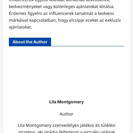
kedvezményeket vagy különleges ajánlatokat kínálva.
Érdemes figyelni az influencerek tartalmát a kedvenc
márkáival kapcsolatban, hogy elcsípje ezeket az exkluzív
ajánlatokat.
About the Author
Lila Montgomery
Author
Lila Montgomery szenvedélyes játékos és túlélési
stratéga, aki imádja felfedezni a virtuális világok