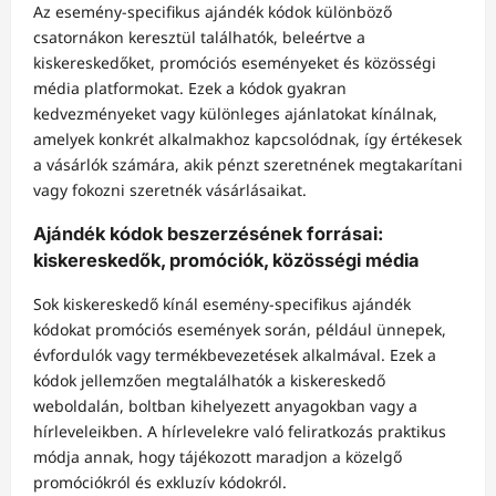
Az esemény-specifikus ajándék kódok különböző
csatornákon keresztül találhatók, beleértve a
kiskereskedőket, promóciós eseményeket és közösségi
média platformokat. Ezek a kódok gyakran
kedvezményeket vagy különleges ajánlatokat kínálnak,
amelyek konkrét alkalmakhoz kapcsolódnak, így értékesek
a vásárlók számára, akik pénzt szeretnének megtakarítani
vagy fokozni szeretnék vásárlásaikat.
Ajándék kódok beszerzésének forrásai:
kiskereskedők, promóciók, közösségi média
Sok kiskereskedő kínál esemény-specifikus ajándék
kódokat promóciós események során, például ünnepek,
évfordulók vagy termékbevezetések alkalmával. Ezek a
kódok jellemzően megtalálhatók a kiskereskedő
weboldalán, boltban kihelyezett anyagokban vagy a
hírleveleikben. A hírlevelekre való feliratkozás praktikus
módja annak, hogy tájékozott maradjon a közelgő
promóciókról és exkluzív kódokról.