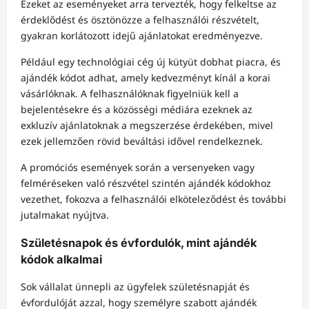
Ezeket az eseményeket arra tervezték, hogy felkeltse az
érdeklődést és ösztönözze a felhasználói részvételt,
gyakran korlátozott idejű ajánlatokat eredményezve.
Például egy technológiai cég új kütyüt dobhat piacra, és
ajándék kódot adhat, amely kedvezményt kínál a korai
vásárlóknak. A felhasználóknak figyelniük kell a
bejelentésekre és a közösségi médiára ezeknek az
exkluzív ajánlatoknak a megszerzése érdekében, mivel
ezek jellemzően rövid beváltási idővel rendelkeznek.
A promóciós események során a versenyeken vagy
felméréseken való részvétel szintén ajándék kódokhoz
vezethet, fokozva a felhasználói elköteleződést és további
jutalmakat nyújtva.
Születésnapok és évfordulók, mint ajándék
kódok alkalmai
Sok vállalat ünnepli az ügyfelek születésnapját és
évfordulóját azzal, hogy személyre szabott ajándék