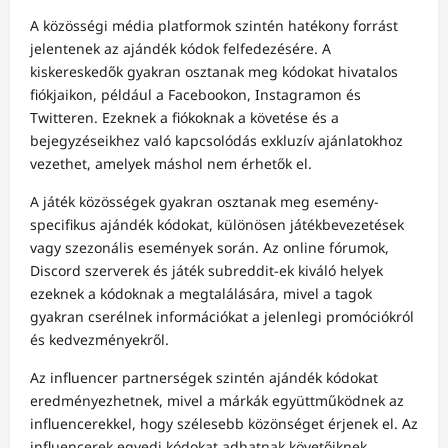
A közösségi média platformok szintén hatékony forrást
jelentenek az ajándék kódok felfedezésére. A
kiskereskedők gyakran osztanak meg kódokat hivatalos
fiókjaikon, például a Facebookon, Instagramon és
Twitteren. Ezeknek a fiókoknak a követése és a
bejegyzéseikhez való kapcsolódás exkluzív ajánlatokhoz
vezethet, amelyek máshol nem érhetők el.
A játék közösségek gyakran osztanak meg esemény-
specifikus ajándék kódokat, különösen játékbevezetések
vagy szezonális események során. Az online fórumok,
Discord szerverek és játék subreddit-ek kiváló helyek
ezeknek a kódoknak a megtalálására, mivel a tagok
gyakran cserélnek információkat a jelenlegi promóciókról
és kedvezményekről.
Az influencer partnerségek szintén ajándék kódokat
eredményezhetnek, mivel a márkák együttműködnek az
influencerekkel, hogy szélesebb közönséget érjenek el. Az
influencerek egyedi kódokat adhatnak követőiknek,