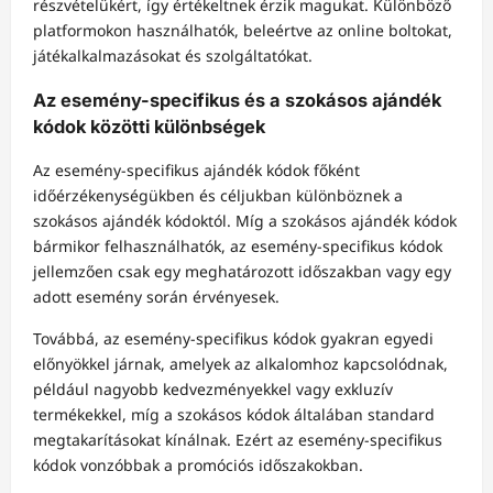
részvételükért, így értékeltnek érzik magukat. Különböző
platformokon használhatók, beleértve az online boltokat,
játékalkalmazásokat és szolgáltatókat.
Az esemény-specifikus és a szokásos ajándék
kódok közötti különbségek
Az esemény-specifikus ajándék kódok főként
időérzékenységükben és céljukban különböznek a
szokásos ajándék kódoktól. Míg a szokásos ajándék kódok
bármikor felhasználhatók, az esemény-specifikus kódok
jellemzően csak egy meghatározott időszakban vagy egy
adott esemény során érvényesek.
Továbbá, az esemény-specifikus kódok gyakran egyedi
előnyökkel járnak, amelyek az alkalomhoz kapcsolódnak,
például nagyobb kedvezményekkel vagy exkluzív
termékekkel, míg a szokásos kódok általában standard
megtakarításokat kínálnak. Ezért az esemény-specifikus
kódok vonzóbbak a promóciós időszakokban.