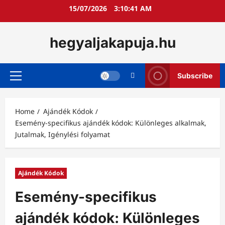
Skip
15/07/2026
3:10:43 AM
to
content
hegyaljakapuja.hu
Subscribe
Primary
Menu
Home
Ajándék Kódok
Esemény-specifikus ajándék kódok: Különleges alkalmak,
Jutalmak, Igénylési folyamat
Ajándék Kódok
Esemény-specifikus
ajándék kódok: Különleges