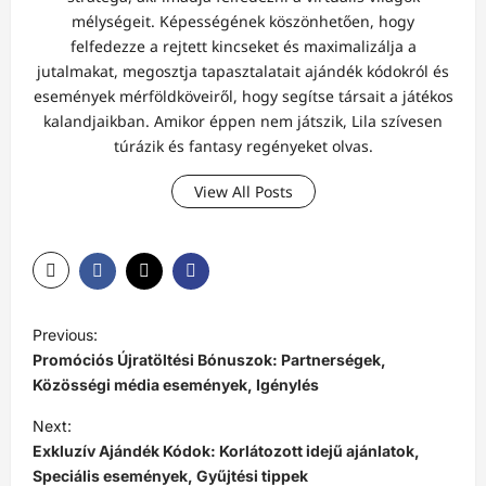
mélységeit. Képességének köszönhetően, hogy
felfedezze a rejtett kincseket és maximalizálja a
jutalmakat, megosztja tapasztalatait ajándék kódokról és
események mérföldköveiről, hogy segítse társait a játékos
kalandjaikban. Amikor éppen nem játszik, Lila szívesen
túrázik és fantasy regényeket olvas.
View All Posts
P
Previous:
o
Promóciós Újratöltési Bónuszok: Partnerségek,
s
Közösségi média események, Igénylés
t
Next:
Exkluzív Ajándék Kódok: Korlátozott idejű ajánlatok,
n
Speciális események, Gyűjtési tippek