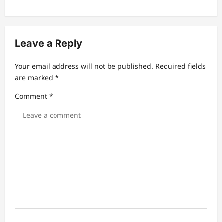
a
v
i
Leave a Reply
g
a
Your email address will not be published.
Required fields
t
are marked
*
i
Comment
*
o
n