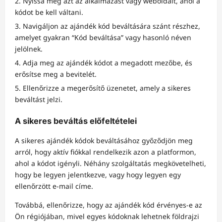
Nyissa meg azt az alkalmazást vagy weboldalt, ahol a
kódot be kell váltani.
Navigáljon az ajándék kód beváltására szánt részhez,
amelyet gyakran “Kód beváltása” vagy hasonló néven
jelölnek.
Adja meg az ajándék kódot a megadott mezőbe, és
erősítse meg a bevitelét.
Ellenőrizze a megerősítő üzenetet, amely a sikeres
beváltást jelzi.
A sikeres beváltás előfeltételei
A sikeres ajándék kódok beváltásához győződjön meg
arról, hogy aktív fiókkal rendelkezik azon a platformon,
ahol a kódot igényli. Néhány szolgáltatás megkövetelheti,
hogy be legyen jelentkezve, vagy hogy legyen egy
ellenőrzött e-mail címe.
Továbbá, ellenőrizze, hogy az ajándék kód érvényes-e az
Ön régiójában, mivel egyes kódoknak lehetnek földrajzi