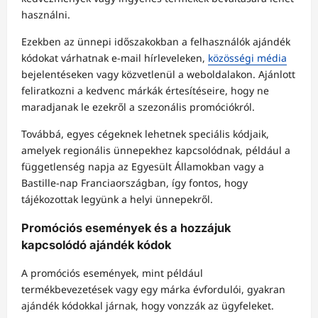
használni.
Ezekben az ünnepi időszakokban a felhasználók ajándék
kódokat várhatnak e-mail hírleveleken,
közösségi média
bejelentéseken vagy közvetlenül a weboldalakon. Ajánlott
feliratkozni a kedvenc márkák értesítéseire, hogy ne
maradjanak le ezekről a szezonális promóciókról.
Továbbá, egyes cégeknek lehetnek speciális kódjaik,
amelyek regionális ünnepekhez kapcsolódnak, például a
függetlenség napja az Egyesült Államokban vagy a
Bastille-nap Franciaországban, így fontos, hogy
tájékozottak legyünk a helyi ünnepekről.
Promóciós események és a hozzájuk
kapcsolódó ajándék kódok
A promóciós események, mint például
termékbevezetések vagy egy márka évfordulói, gyakran
ajándék kódokkal járnak, hogy vonzzák az ügyfeleket.