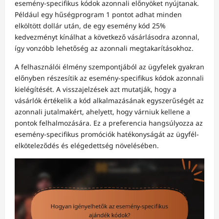
esemény-specifikus kódok azonnali előnyöket nyújtanak.
Például egy hűségprogram 1 pontot adhat minden
elköltött dollár után, de egy esemény kód 25%
kedvezményt kínálhat a következő vásárlásodra azonnal,
így vonzóbb lehetőség az azonnali megtakarításokhoz.
A felhasználói élmény szempontjából az ügyfelek gyakran
előnyben részesítik az esemény-specifikus kódok azonnali
kielégítését. A visszajelzések azt mutatják, hogy a
vásárlók értékelik a kód alkalmazásának egyszerűségét az
azonnali jutalmakért, ahelyett, hogy várniuk kellene a
pontok felhalmozására. Ez a preferencia hangsúlyozza az
esemény-specifikus promóciók hatékonyságát az ügyfél-
elköteleződés és elégedettség növelésében.