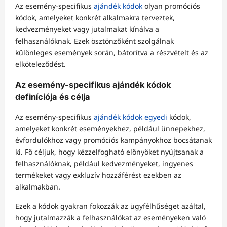
Az esemény-specifikus
ajándék kódok
olyan promóciós
kódok, amelyeket konkrét alkalmakra terveztek,
kedvezményeket vagy jutalmakat kínálva a
felhasználóknak. Ezek ösztönzőként szolgálnak
különleges események során, bátorítva a részvételt és az
elköteleződést.
Az esemény-specifikus ajándék kódok
definíciója és célja
Az esemény-specifikus
ajándék kódok egyedi
kódok,
amelyeket konkrét eseményekhez, például ünnepekhez,
évfordulókhoz vagy promóciós kampányokhoz bocsátanak
ki. Fő céljuk, hogy kézzelfogható előnyöket nyújtsanak a
felhasználóknak, például kedvezményeket, ingyenes
termékeket vagy exkluzív hozzáférést ezekben az
alkalmakban.
Ezek a kódok gyakran fokozzák az ügyfélhűséget azáltal,
hogy jutalmazzák a felhasználókat az eseményeken való