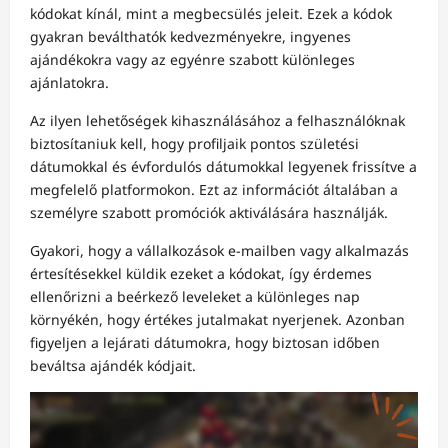
kódokat kínál, mint a megbecsülés jeleit. Ezek a kódok
gyakran beválthatók kedvezményekre, ingyenes
ajándékokra vagy az egyénre szabott különleges
ajánlatokra.
Az ilyen lehetőségek kihasználásához a felhasználóknak
biztosítaniuk kell, hogy profiljaik pontos születési
dátumokkal és évfordulós dátumokkal legyenek frissítve a
megfelelő platformokon. Ezt az információt általában a
személyre szabott promóciók aktiválására használják.
Gyakori, hogy a vállalkozások e-mailben vagy alkalmazás
értesítésekkel küldik ezeket a kódokat, így érdemes
ellenőrizni a beérkező leveleket a különleges nap
környékén, hogy értékes jutalmakat nyerjenek. Azonban
figyeljen a lejárati dátumokra, hogy biztosan időben
beváltsa ajándék kódjait.