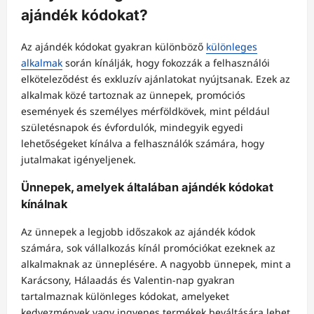
ajándék kódokat?
Az ajándék kódokat gyakran különböző
különleges
alkalmak
során kínálják, hogy fokozzák a felhasználói
elköteleződést és exkluzív ajánlatokat nyújtsanak. Ezek az
alkalmak közé tartoznak az ünnepek, promóciós
események és személyes mérföldkövek, mint például
születésnapok és évfordulók, mindegyik egyedi
lehetőségeket kínálva a felhasználók számára, hogy
jutalmakat igényeljenek.
Ünnepek, amelyek általában ajándék kódokat
kínálnak
Az ünnepek a legjobb időszakok az ajándék kódok
számára, sok vállalkozás kínál promóciókat ezeknek az
alkalmaknak az ünneplésére. A nagyobb ünnepek, mint a
Karácsony, Hálaadás és Valentin-nap gyakran
tartalmaznak különleges kódokat, amelyeket
kedvezmények vagy ingyenes termékek beváltására lehet